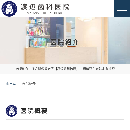
t
o
g
g
l
e
n
a
医院紹介
v
i
g
a
t
i
o
医院紹介｜住吉駅の歯医者【渡辺歯科医院】｜補綴専門医による診療
n
ホーム
医院紹介
医院概要