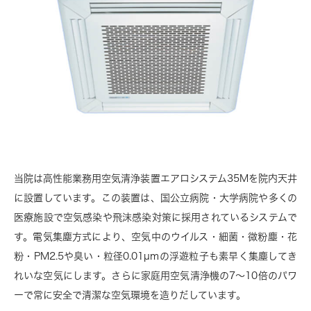
当院は高性能業務用空気清浄装置エアロシステム35Mを院内天井
に設置しています。この装置は、国公立病院・大学病院や多くの
医療施設で空気感染や飛沫感染対策に採用されているシステムで
す。電気集塵方式により、空気中のウイルス・細菌・微粉塵・花
粉・PM2.5や臭い・粒径0.01µmの浮遊粒子も素早く集塵してき
れいな空気にします。さらに家庭用空気清浄機の7～10倍のパワ
ーで常に安全で清潔な空気環境を造りだしています。