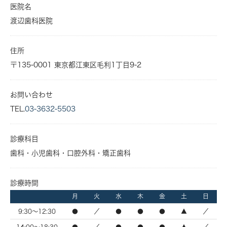
医院名
渡辺歯科医院
住所
〒135-0001 東京都江東区毛利1丁目9-2
お問い合わせ
TEL.
03-3632-5503
診療科目
歯科・小児歯科・口腔外科・矯正歯科
診療時間
月
火
水
木
金
土
日
9:30～12:30
●
／
●
●
●
▲
／